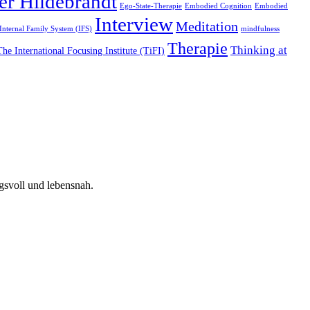
er Hildebrandt
Ego-State-Therapie
Embodied Cognition
Embodied
Interview
Meditation
Internal Family System (IFS)
mindfulness
Therapie
Thinking at
The International Focusing Institute (TiFI)
gsvoll und lebensnah.