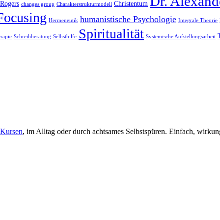
Dr. Alexand
 Rogers
Christentum
changes group
Charakterstrukturmodell
Focusing
humanistische Psychologie
Hermeneutik
Integrale Theorie
Spiritualität
rapie
Schreibberatung
Selbsthilfe
Systemische Aufstellungsarbeit
Kursen
, im Alltag oder durch achtsames Selbstspüren. Einfach, wirkun