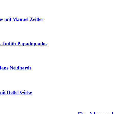
ew mit Manuel Zeitler
r. Judith Papadopoulos
 Hans Neidhardt
it Detlef Girke