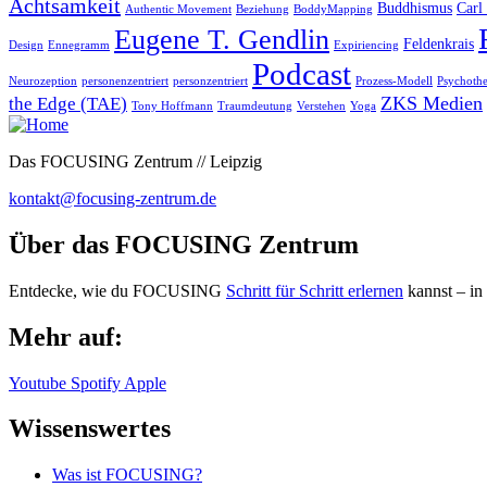
Achtsamkeit
Buddhismus
Carl
Authentic Movement
Beziehung
BoddyMapping
Eugene T. Gendlin
Feldenkrais
Design
Ennegramm
Expiriencing
Podcast
Neurozeption
personenzentriert
personzentriert
Prozess-Modell
Psychothe
ZKS Medien
the Edge (TAE)
Tony Hoffmann
Traumdeutung
Verstehen
Yoga
Das FOCUSING Zentrum // Leipzig
kontakt@focusing-zentrum.de
Über das FOCUSING Zentrum
Entdecke, wie du FOCUSING
Schritt für Schritt erlernen
kannst – in
Mehr auf:
Youtube
Spotify
Apple
Wissenswertes
Was ist FOCUSING?