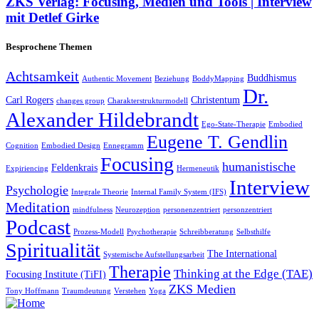
ZKS Verlag: Focusing, Medien und Tools | Interview
mit Detlef Girke
Besprochene Themen
Achtsamkeit
Buddhismus
Authentic Movement
Beziehung
BoddyMapping
Dr.
Carl Rogers
Christentum
changes group
Charakterstrukturmodell
Alexander Hildebrandt
Ego-State-Therapie
Embodied
Eugene T. Gendlin
Cognition
Embodied Design
Ennegramm
Focusing
humanistische
Feldenkrais
Expiriencing
Hermeneutik
Interview
Psychologie
Integrale Theorie
Internal Family System (IFS)
Meditation
mindfulness
Neurozeption
personenzentriert
personzentriert
Podcast
Prozess-Modell
Psychotherapie
Schreibberatung
Selbsthilfe
Spiritualität
The International
Systemische Aufstellungsarbeit
Therapie
Thinking at the Edge (TAE)
Focusing Institute (TiFI)
ZKS Medien
Tony Hoffmann
Traumdeutung
Verstehen
Yoga